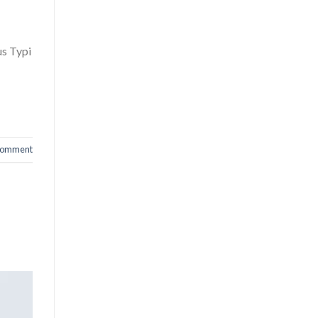
us Typi
 comment