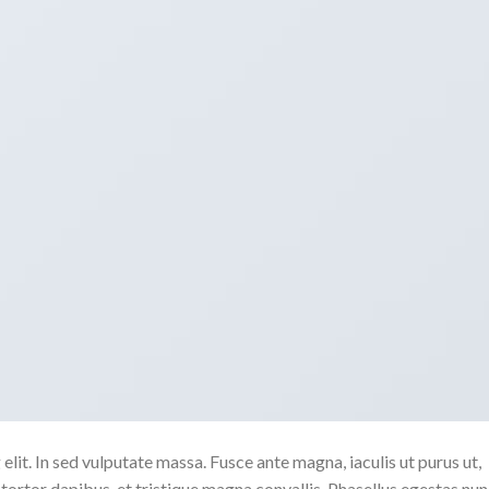
lit. In sed vulputate massa. Fusce ante magna, iaculis ut purus ut,
tortor dapibus, et tristique magna convallis. Phasellus egestas nun