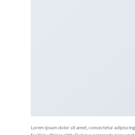
Lorem ipsum dolor sit amet, consectetur adipiscing e
facilisis ultrices nibh. Quisque commodo nunc eget 