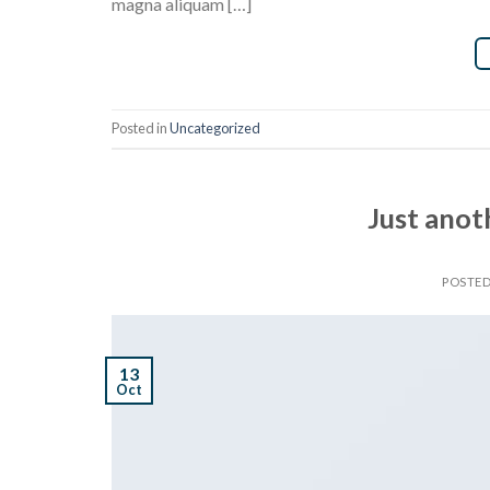
magna aliquam […]
Posted in
Uncategorized
Just anot
POSTE
13
Oct