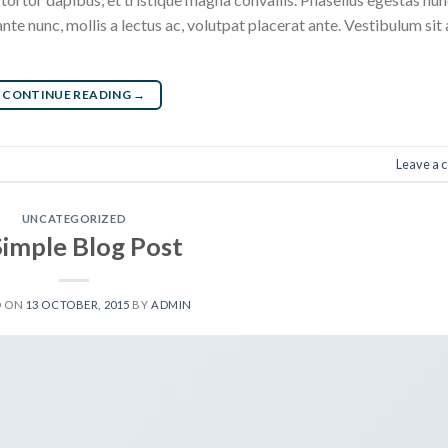
ante nunc, mollis a lectus ac, volutpat placerat ante. Vestibulum sit
CONTINUE READING
→
Leave a
UNCATEGORIZED
Simple Blog Post
D ON
13 OCTOBER, 2015
BY
ADMIN