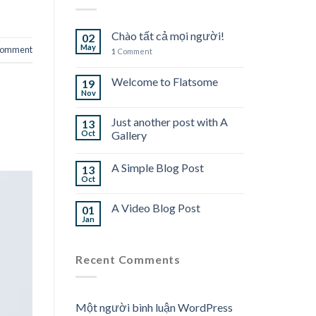
Chào tất cả mọi người!
02
May
omment
1
Comment
Welcome to Flatsome
19
Nov
Just another post with A
13
Oct
Gallery
A Simple Blog Post
13
Oct
A Video Blog Post
01
Jan
Recent Comments
Một người bình luận WordPress