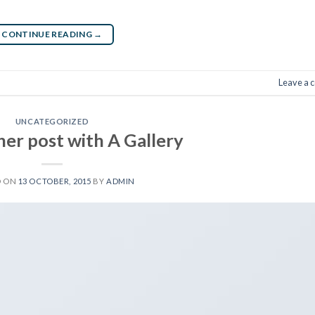
CONTINUE READING
→
Leave a
UNCATEGORIZED
her post with A Gallery
D ON
13 OCTOBER, 2015
BY
ADMIN