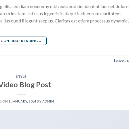
g elit, sed diam nonummy nibh euismod tincidunt ut laoreet dolore
em insitam; est usus legentis in iis qui facit eorum claritatem.
 lius quod ii legunt saepius. Claritas est etiam processus dynamic
CONTINUE READING
→
Leave a
STYLE
Video Blog Post
D ON
1 JANUARY, 2014
BY
ADMIN