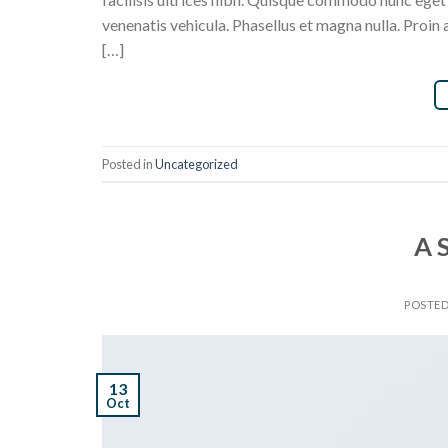
venenatis vehicula. Phasellus et magna nulla. Proin 
[…]
Posted in
Uncategorized
A 
POSTE
13
Oct