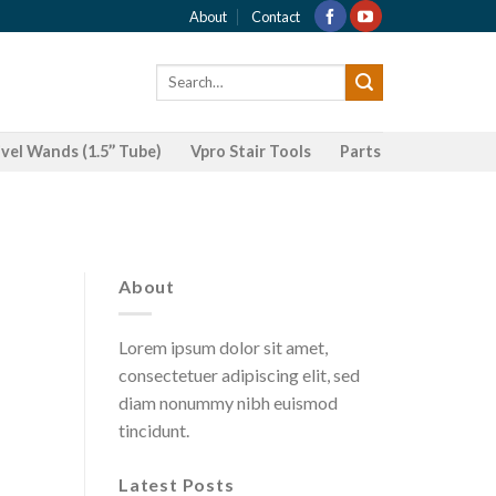
About
Contact
Search
for:
el Wands (1.5’’ Tube)
Vpro Stair Tools
Parts
About
Lorem ipsum dolor sit amet,
consectetuer adipiscing elit, sed
diam nonummy nibh euismod
tincidunt.
Latest Posts