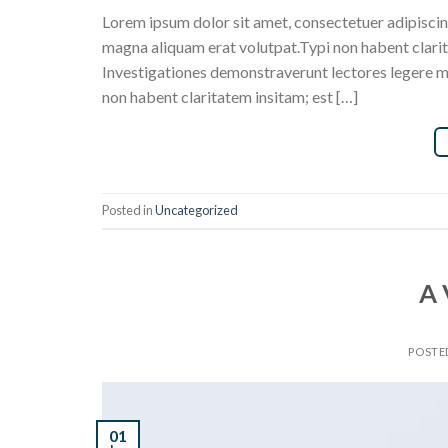
Lorem ipsum dolor sit amet, consectetuer adipiscin
magna aliquam erat volutpat.Typi non habent claritat
Investigationes demonstraverunt lectores legere me
non habent claritatem insitam; est […]
Posted in
Uncategorized
A 
POSTE
01