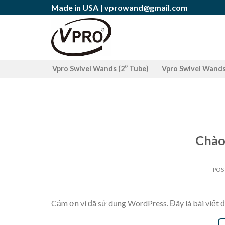
Skip
Made in USA |
vprowand@gmail.com
to
content
Vpro Swivel Wands (2’’ Tube)
Vpro Swivel Wands 
Chào
POS
Cảm ơn vì đã sử dụng WordPress. Đây là bài viết đầ