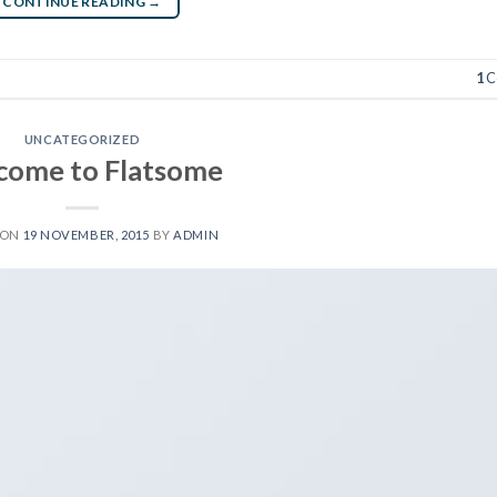
CONTINUE READING
→
1
C
UNCATEGORIZED
come to Flatsome
 ON
19 NOVEMBER, 2015
BY
ADMIN