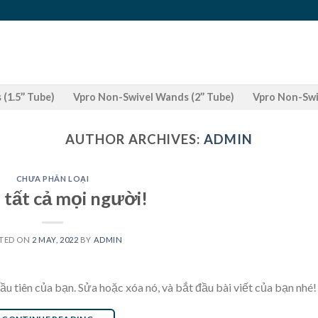
(1.5’’ Tube)
Vpro Non-Swivel Wands (2’’ Tube)
Vpro Non-Swiv
AUTHOR ARCHIVES:
ADMIN
CHƯA PHÂN LOẠI
 tất cả mọi người!
TED ON
2 MAY, 2022
BY
ADMIN
u tiên của bạn. Sửa hoặc xóa nó, và bắt đầu bài viết của bạn nhé!