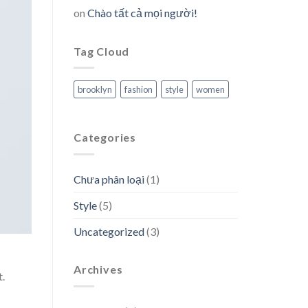
on
Chào tất cả mọi người!
Tag Cloud
brooklyn
fashion
style
women
Categories
Chưa phân loại
(1)
Style
(5)
Uncategorized
(3)
Archives
t.